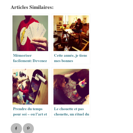
Articles Similaires:
Mémoriser
Cette année, je tiens
facilement: Devenez
mes bonnes
un super-héro de la
résolutions
mémoire avec les
Flash-Cards
Prendre du temps
Le chouette et pas
pour soi – ou l’art et
chouette, un rituel du
la manière de
soir qui permet de
prendre une pause
s’exprimer