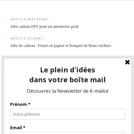
Navigation
ARTICLE PRÉCÉDENT :
Idée cadeau DIY pour un amoureux geek
de
l’article
ARTICLE SUIVANT :
Idée de cadeau : Fleurs en papier et bouquet de fleurs séchées
Pinterest Pin
Étiquettes
Cadeau pour un(e) ami(e)
Cadeau pour un couple
Cadeau pour une femme
Cadeau pour un homme
DIY
En famille
Family
Idée cadeau
lifestyle